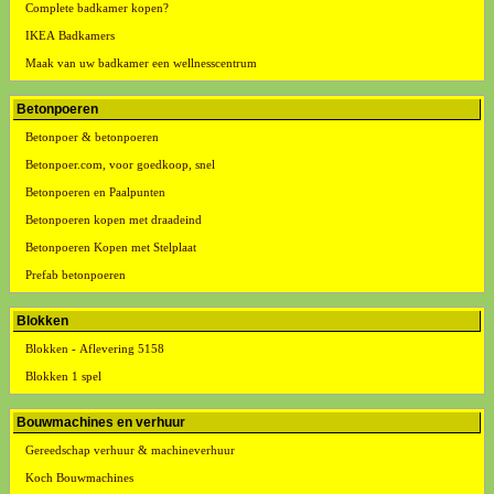
Complete badkamer kopen?
IKEA Badkamers
Maak van uw badkamer een wellnesscentrum
Betonpoeren
Betonpoer & betonpoeren
Betonpoer.com, voor goedkoop, snel
Betonpoeren en Paalpunten
Betonpoeren kopen met draadeind
Betonpoeren Kopen met Stelplaat
Prefab betonpoeren
Blokken
Blokken - Aflevering 5158
Blokken 1 spel
Bouwmachines en verhuur
Gereedschap verhuur & machineverhuur
Koch Bouwmachines